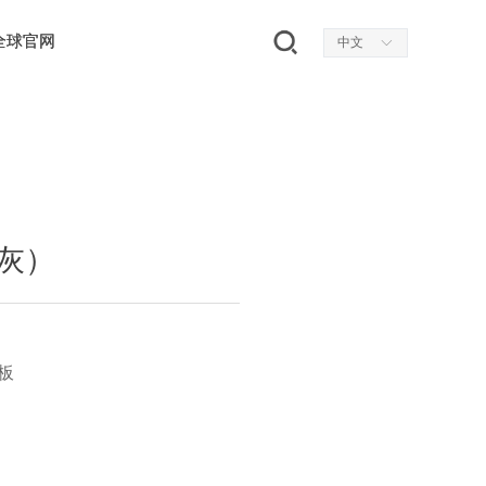
全球官网
全球官网
中文
ꀅ
（灰）
软板