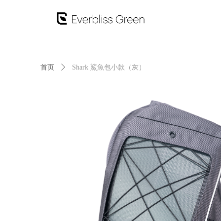
首页
ꄲ
Shark 鯊魚包小款（灰）