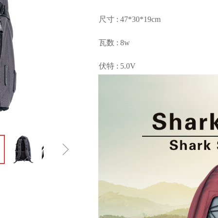
尺寸 : 47*30*19cm
瓦数 : 8w
伏特 : 5.0V
电流 : 1.6A
特色 : 超大容量，防水拉鍊， USB
颜色 : 灰色
ꁇ